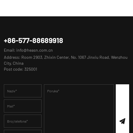
+86-577-88689918
Email:
info@heasn.com.cn
Address: Room 2903, Zhixin Center, No. 1067 Jinxiu Road, Wenzhou
City, China
Post code: 325001