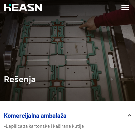
Rešenja
Komercijalna ambalaža
-Lepilica za kartonske i kaširane kutije