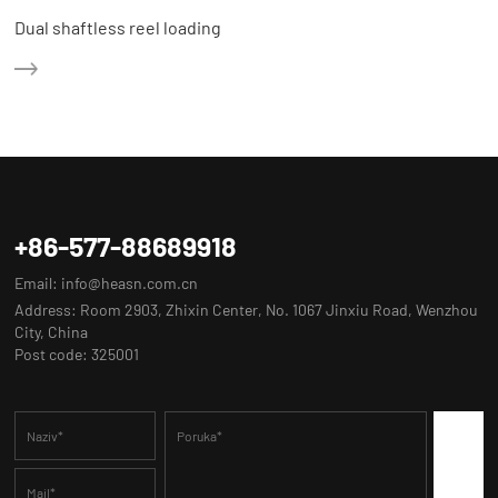
Dual shaftless reel loading
+86-577-88689918
Email:
info@heasn.com.cn
Address: Room 2903, Zhixin Center, No. 1067 Jinxiu Road, Wenzhou
City, China
Post code: 325001