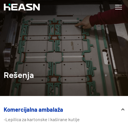
Rešenja
Komercijalna ambalaža
-Lepilica za kartonske i kaširane kutije