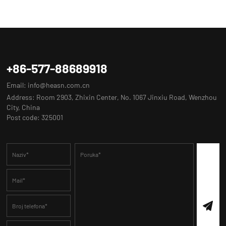
+86-577-88689918
Email:
info@heasn.com.cn
Address: Room 2903, Zhixin Center, No. 1067 Jinxiu Road, Wenzhou
City, China
Post code: 325001