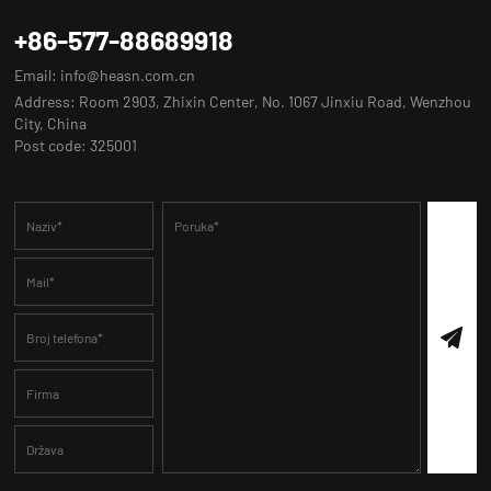
+86-577-88689918
Email:
info@heasn.com.cn
Address: Room 2903, Zhixin Center, No. 1067 Jinxiu Road, Wenzhou
City, China
Post code: 325001